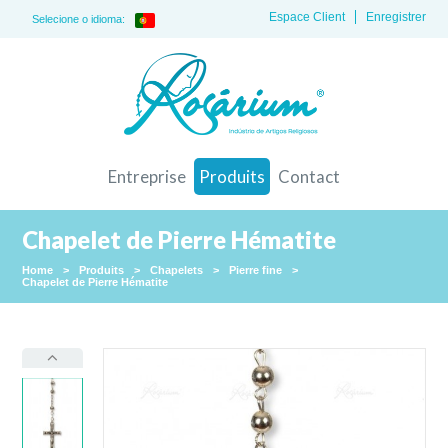
Espace Client
Enregistrer
Selecione o idioma:
Entreprise
Produits
Contact
Chapelet de Pierre Hématite
Home
>
Produits
>
Chapelets
>
Pierre fine
>
Chapelet de Pierre Hématite