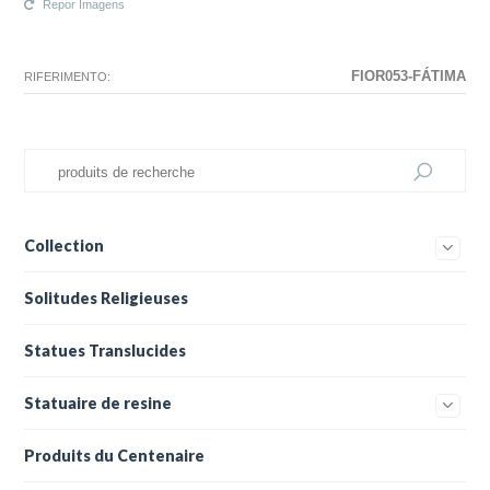
Repor Imagens
N'existe pas La configuration sélectionnée pour ce produit.
La configuration que vous avez sélectionné n'a pas d'image à ce
moment.
FIOR053-FÁTIMA
RIFERIMENTO:
Collection
Solitudes Religieuses
Statues Translucides
Statuaire de resine
Produits du Centenaire