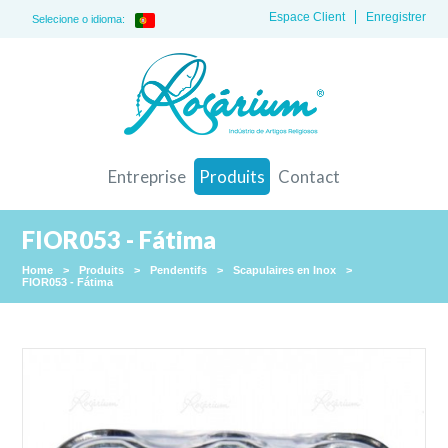
Espace Client
Enregistrer
Selecione o idioma:
Entreprise
Produits
Contact
FIOR053 - Fátima
Home
>
Produits
>
Pendentifs
>
Scapulaires en Inox
>
FIOR053 - Fátima