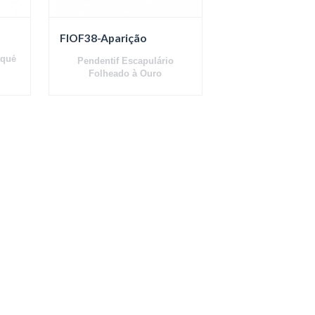
FIOF38-Aparição
aqué
Pendentif Escapulário
Folheado à Ouro
a