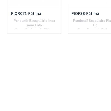
FIOR071-Fátima
FIOF38-Fátima
Pendentif Escapelário Inox
Pendentif Scapulaire Pl
mini Foto
Or
Nossa Senhora de Fátima
Notre-Dame de Fatim
Preto e Branco