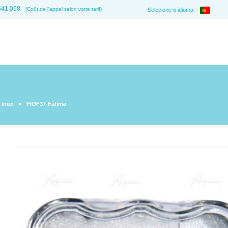
541 068
(Coût de l'appel selon votre tarif)
Selecione o idioma:
 Inox
>
FIOF37-Fátima