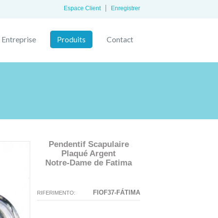
Espace Client
Enregistrer
Entreprise
Produits
Contact
Pendentif Scapulaire
Plaqué Argent
Notre-Dame de Fatima
N'existe pas La configuration
La configuration que vous avez
sélectionnée pour ce produit.
sélectionné n'a pas d'image à ce
FIOF37-FÁTIMA
RIFERIMENTO:
moment.