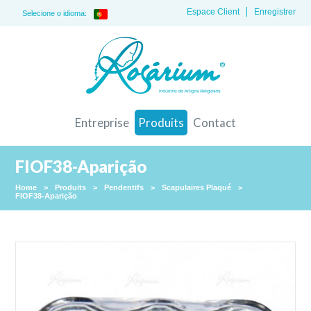
Espace Client
Enregistrer
Selecione o idioma:
Entreprise
Produits
Contact
FIOF38-Aparição
Home
>
Produits
>
Pendentifs
>
Scapulaires Plaqué
>
FIOF38-Aparição