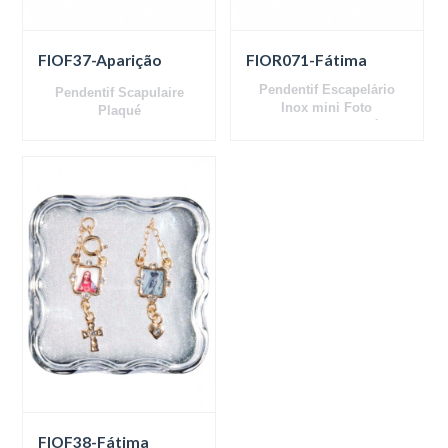
FIOF37-Aparição
FIOR071-Fátima
Pendentif Escapelário
Pendentif Scapulaire
Inox mini Foto
Plaqué
Nossa Senhora de Fátima
Preto e Branco
FIOF38-Fátima