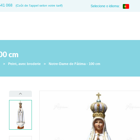
541 068
(Coût de l'appel selon votre tarif)
Selecione o idioma:
00 cm
>
Peint, avec broderie
>
Notre-Dame de Fátima - 100 cm