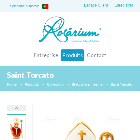
Espace Client
Enregistrer
Selecione o idioma:
Entreprise
Produits
Contact
Saint Torcato
Home
>
Produits
>
Collection
>
Statuaire en resine
>
Saint Torcato